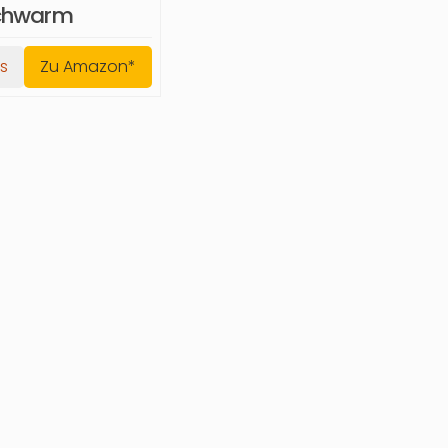
chwarm
ls
Zu Amazon*