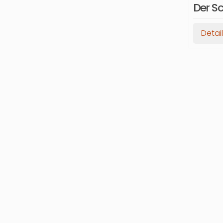
Der S
Detai