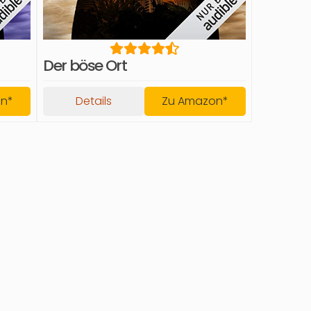
Der böse Ort
on*
Details
Zu Amazon*